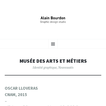
ALAIN BOURDON –
ALLER
Identité Graphique, Édition, Signalétique…
Menu
AU
CONTENU
DESIGNER GRAPHIQUE
PRINCIPAL
MUSÉE DES ARTS ET MÉTIERS
Identité graphique
,
Nouveautés
OSCAR LLOVERAS
CNAM, 2015
–