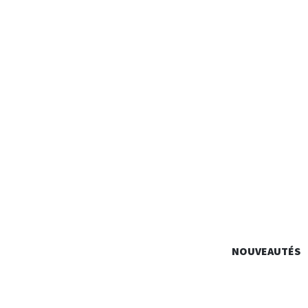
ALAIN
NOUVEAUTÉS
Identité Graphique, Édition, Signalétique…