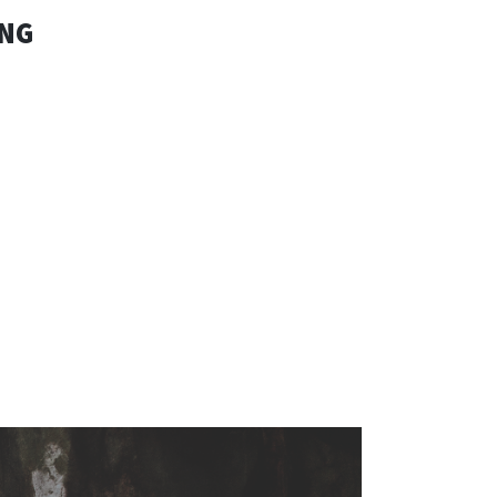
UE
ING