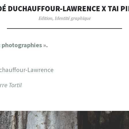
GRAPHIQ
É DUCHAUFFOUR-LAWRENCE X TAI P
Edition
,
Identité graphique
 photographies ».
uchauffour-Lawrence
re Tortil