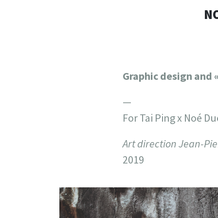
NO
Graphic design and «
—
For Tai Ping x Noé D
Art direction Jean-Pier
2019