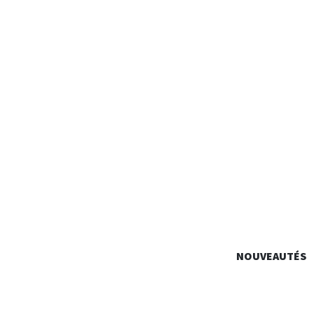
ALAIN
NOUVEAUTÉS
Identité Graphique, Édition, Signalétique…