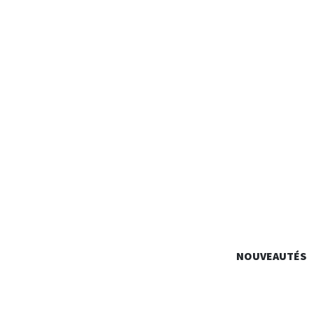
ALAIN
NOUVEAUTÉS
Identité Graphique, Édition, Signalétique…