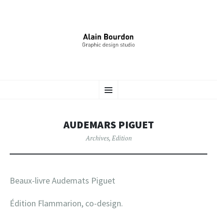
ALAIN BOURDON –
ALLER
Identité Graphique, Édition, Signalétique…
Menu
AU
CONTENU
DESIGNER GRAPHIQUE
PRINCIPAL
AUDEMARS PIGUET
Archives
,
Edition
Beaux-livre Audemats Piguet
Édition Flammarion, co-design.