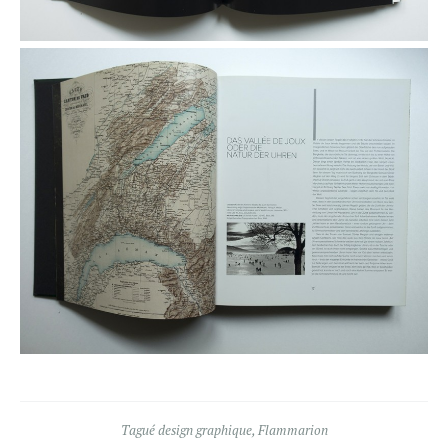
Tagué
design graphique
,
Flammarion