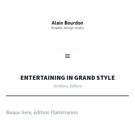
ALAIN BOURDON –
ALLER
Identité Graphique, Édition, Signalétique…
Menu
AU
CONTENU
DESIGNER GRAPHIQUE
PRINCIPAL
ENTERTAINING IN GRAND STYLE
Archives
,
Edition
Beaux-livre, édition Flammarion.