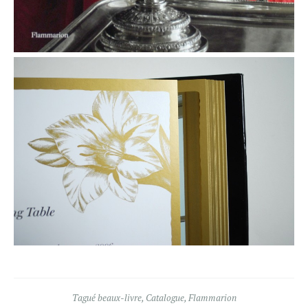
Tagué
beaux-livre
,
Catalogue
,
Flammarion